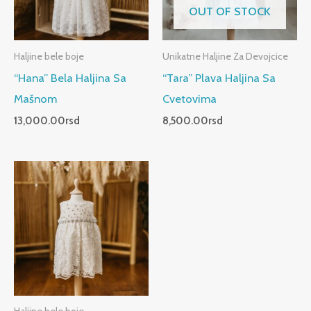
OUT OF STOCK
Haljine bele boje
Unikatne Haljine Za Devojcice
“Hana” Bela Haljina Sa
“Tara” Plava Haljina Sa
Mašnom
Cvetovima
13,000.00
rsd
8,500.00
rsd