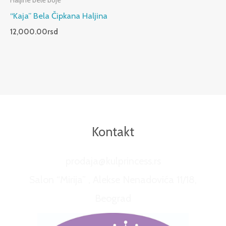
Haljine bele boje
“Kaja” Bela Čipkana Haljina
12,000.00
rsd
Kontakt
prodaja@kulprincess.rs
Salon “Mirija” , Alekse Nenadovića 11/18,
Beograd