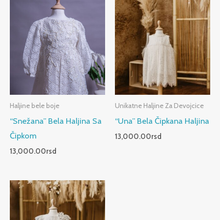
Haljine bele boje
Unikatne Haljine Za Devojcice
“Snežana” Bela Haljina Sa
“Una” Bela Čipkana Haljina
Čipkom
13,000.00
rsd
13,000.00
rsd