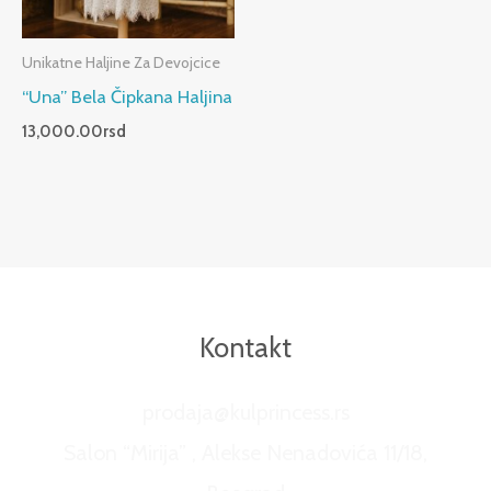
Unikatne Haljine Za Devojcice
“Una” Bela Čipkana Haljina
13,000.00
rsd
Kontakt
prodaja@kulprincess.rs
Salon “Mirija” , Alekse Nenadovića 11/18,