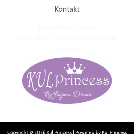
Kontakt
prodaja@kulprincess.rs
Salon “Mirija” , Alekse Nenadovića 11/18,
Beograd
Copyright © 2026 Kul Princess | Powered by Kul Princess