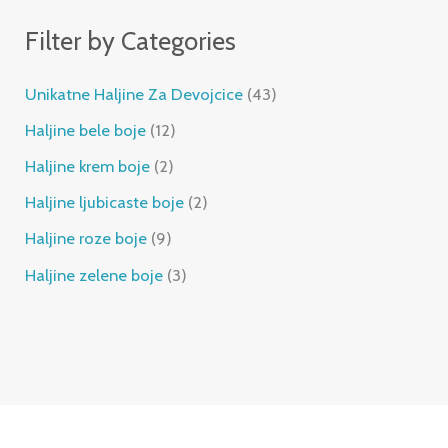
t
t
c
t
t
c
Filter by Categories
s
s
t
s
s
t
s
s
Unikatne Haljine Za Devojcice
43
Haljine bele boje
12
Haljine krem boje
2
Haljine ljubicaste boje
2
Haljine roze boje
9
Haljine zelene boje
3