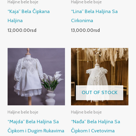
Haljine bele boje
Haljine bele boje
“Kaja” Bela Čipkana
“Lina” Bela Haljina Sa
Haljina
Cirkonima
12,000.00
rsd
13,000.00
rsd
OUT OF STOCK
Haljine bele boje
Haljine bele boje
“Majda” Bela Haljina Sa
“Nađa” Bela Haljina Sa
Čipkom i Dugim Rukavima
Čipkom I Cvetovima