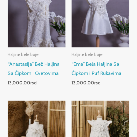
Haljine bele boje
Haljine bele boje
“Anastasija” Bež Haljina
“Ema” Bela Haljina Sa
Sa Čipkom i Cvetovima
Čipkom i Puf Rukavima
13,000.00
rsd
13,000.00
rsd