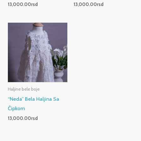
13,000.00
rsd
13,000.00
rsd
Haljine bele boje
“Neda” Bela Haljina Sa
Čipkom
13,000.00
rsd